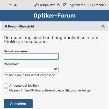
FAQ
Farbpalette
Registrieren
Anmelden
Optiker-Forum
S
Foren-Übersicht
u
Du musst registriert und angemeldet sein, um
c
Profile anzuschauen.
h
Benutzername:
e
Passwort:
Ich habe mein Passwort vergessen
Angemeldet bleiben
Meinen Online-Status während dieser Sitzung verbergen