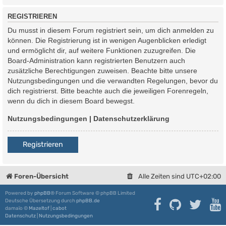
REGISTRIEREN
Du musst in diesem Forum registriert sein, um dich anmelden zu
können. Die Registrierung ist in wenigen Augenblicken erledigt
und ermöglicht dir, auf weitere Funktionen zuzugreifen. Die
Board-Administration kann registrierten Benutzern auch
zusätzliche Berechtigungen zuweisen. Beachte bitte unsere
Nutzungsbedingungen und die verwandten Regelungen, bevor du
dich registrierst. Bitte beachte auch die jeweiligen Forenregeln,
wenn du dich in diesem Board bewegst.
Nutzungsbedingungen
|
Datenschutzerklärung
Registrieren
Foren-Übersicht
Alle Zeiten sind
UTC+02:00
Powered by
phpBB
® Forum Software © phpBB Limited
Deutsche Übersetzung durch
phpBB.de
damaïo ©
Mazeltof
|
cabot
Datenschutz
|
Nutzungsbedingungen