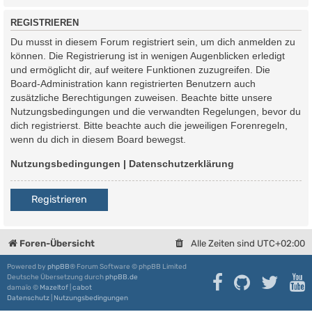
REGISTRIEREN
Du musst in diesem Forum registriert sein, um dich anmelden zu
können. Die Registrierung ist in wenigen Augenblicken erledigt
und ermöglicht dir, auf weitere Funktionen zuzugreifen. Die
Board-Administration kann registrierten Benutzern auch
zusätzliche Berechtigungen zuweisen. Beachte bitte unsere
Nutzungsbedingungen und die verwandten Regelungen, bevor du
dich registrierst. Bitte beachte auch die jeweiligen Forenregeln,
wenn du dich in diesem Board bewegst.
Nutzungsbedingungen
|
Datenschutzerklärung
Registrieren
Foren-Übersicht
Alle Zeiten sind
UTC+02:00
Powered by
phpBB
® Forum Software © phpBB Limited
Deutsche Übersetzung durch
phpBB.de
damaïo ©
Mazeltof
|
cabot
Datenschutz
|
Nutzungsbedingungen