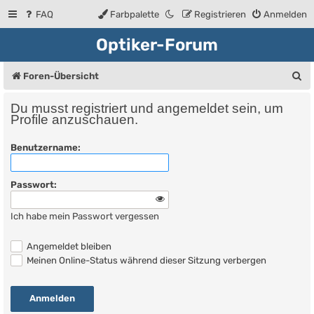
FAQ
Farbpalette
Registrieren
Anmelden
Optiker-Forum
S
Foren-Übersicht
u
Du musst registriert und angemeldet sein, um
c
Profile anzuschauen.
h
Benutzername:
e
Passwort:
Ich habe mein Passwort vergessen
Angemeldet bleiben
Meinen Online-Status während dieser Sitzung verbergen