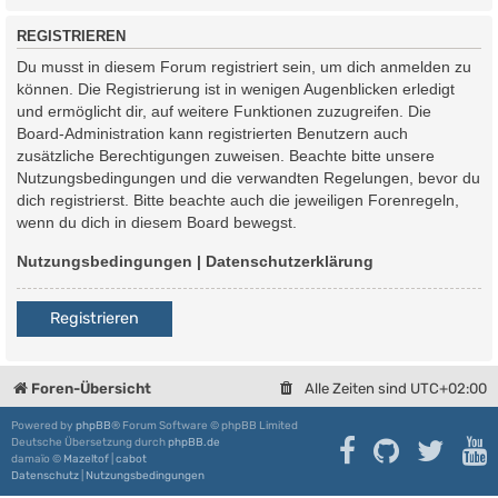
REGISTRIEREN
Du musst in diesem Forum registriert sein, um dich anmelden zu
können. Die Registrierung ist in wenigen Augenblicken erledigt
und ermöglicht dir, auf weitere Funktionen zuzugreifen. Die
Board-Administration kann registrierten Benutzern auch
zusätzliche Berechtigungen zuweisen. Beachte bitte unsere
Nutzungsbedingungen und die verwandten Regelungen, bevor du
dich registrierst. Bitte beachte auch die jeweiligen Forenregeln,
wenn du dich in diesem Board bewegst.
Nutzungsbedingungen
|
Datenschutzerklärung
Registrieren
Foren-Übersicht
Alle Zeiten sind
UTC+02:00
Powered by
phpBB
® Forum Software © phpBB Limited
Deutsche Übersetzung durch
phpBB.de
damaïo ©
Mazeltof
|
cabot
Datenschutz
|
Nutzungsbedingungen