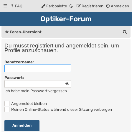
FAQ
Farbpalette
Registrieren
Anmelden
Optiker-Forum
S
Foren-Übersicht
u
Du musst registriert und angemeldet sein, um
c
Profile anzuschauen.
h
Benutzername:
e
Passwort:
Ich habe mein Passwort vergessen
Angemeldet bleiben
Meinen Online-Status während dieser Sitzung verbergen