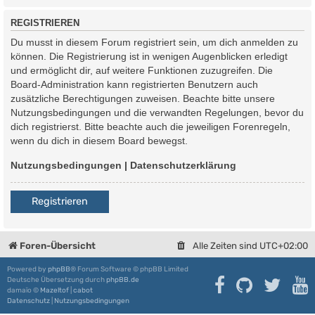
REGISTRIEREN
Du musst in diesem Forum registriert sein, um dich anmelden zu
können. Die Registrierung ist in wenigen Augenblicken erledigt
und ermöglicht dir, auf weitere Funktionen zuzugreifen. Die
Board-Administration kann registrierten Benutzern auch
zusätzliche Berechtigungen zuweisen. Beachte bitte unsere
Nutzungsbedingungen und die verwandten Regelungen, bevor du
dich registrierst. Bitte beachte auch die jeweiligen Forenregeln,
wenn du dich in diesem Board bewegst.
Nutzungsbedingungen
|
Datenschutzerklärung
Registrieren
Foren-Übersicht
Alle Zeiten sind
UTC+02:00
Powered by
phpBB
® Forum Software © phpBB Limited
Deutsche Übersetzung durch
phpBB.de
damaïo ©
Mazeltof
|
cabot
Datenschutz
|
Nutzungsbedingungen