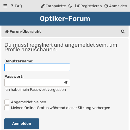
FAQ
Farbpalette
Registrieren
Anmelden
Optiker-Forum
S
Foren-Übersicht
u
Du musst registriert und angemeldet sein, um
c
Profile anzuschauen.
h
Benutzername:
e
Passwort:
Ich habe mein Passwort vergessen
Angemeldet bleiben
Meinen Online-Status während dieser Sitzung verbergen