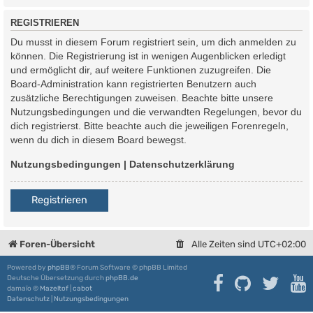
REGISTRIEREN
Du musst in diesem Forum registriert sein, um dich anmelden zu
können. Die Registrierung ist in wenigen Augenblicken erledigt
und ermöglicht dir, auf weitere Funktionen zuzugreifen. Die
Board-Administration kann registrierten Benutzern auch
zusätzliche Berechtigungen zuweisen. Beachte bitte unsere
Nutzungsbedingungen und die verwandten Regelungen, bevor du
dich registrierst. Bitte beachte auch die jeweiligen Forenregeln,
wenn du dich in diesem Board bewegst.
Nutzungsbedingungen
|
Datenschutzerklärung
Registrieren
Foren-Übersicht
Alle Zeiten sind
UTC+02:00
Powered by
phpBB
® Forum Software © phpBB Limited
Deutsche Übersetzung durch
phpBB.de
damaïo ©
Mazeltof
|
cabot
Datenschutz
|
Nutzungsbedingungen