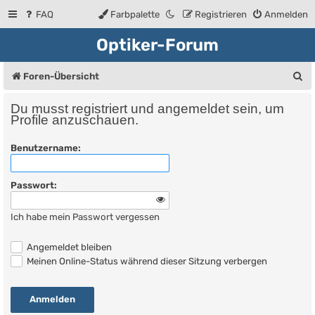
FAQ
Farbpalette
Registrieren
Anmelden
Optiker-Forum
S
Foren-Übersicht
u
Du musst registriert und angemeldet sein, um
c
Profile anzuschauen.
h
Benutzername:
e
Passwort:
Ich habe mein Passwort vergessen
Angemeldet bleiben
Meinen Online-Status während dieser Sitzung verbergen