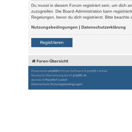
Du musst in diesem Forum registriert sein, um dich an
zuzugreifen. Die Board-Administration kann registri
Regelungen, bevor du dich registrierst. Bitte beachte
Nutzungsbedingungen
|
Datenschutzerklärung
Registrieren
Foren-Übersicht
Powered by
phpBB
® Forum Software © phpBB Limited
Deutsche Übersetzung durch
phpBB.de
damaïo ©
Mazeltof
|
cabot
Datenschutz
|
Nutzungsbedingungen