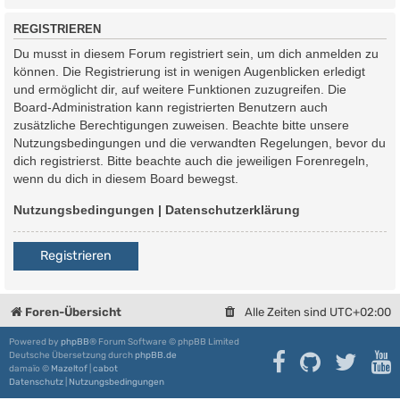
REGISTRIEREN
Du musst in diesem Forum registriert sein, um dich anmelden zu
können. Die Registrierung ist in wenigen Augenblicken erledigt
und ermöglicht dir, auf weitere Funktionen zuzugreifen. Die
Board-Administration kann registrierten Benutzern auch
zusätzliche Berechtigungen zuweisen. Beachte bitte unsere
Nutzungsbedingungen und die verwandten Regelungen, bevor du
dich registrierst. Bitte beachte auch die jeweiligen Forenregeln,
wenn du dich in diesem Board bewegst.
Nutzungsbedingungen
|
Datenschutzerklärung
Registrieren
Foren-Übersicht
Alle Zeiten sind
UTC+02:00
Powered by
phpBB
® Forum Software © phpBB Limited
Deutsche Übersetzung durch
phpBB.de
damaïo ©
Mazeltof
|
cabot
Datenschutz
|
Nutzungsbedingungen