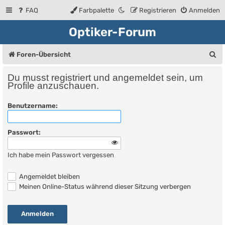
FAQ
Farbpalette
Registrieren
Anmelden
Optiker-Forum
S
Foren-Übersicht
u
Du musst registriert und angemeldet sein, um
c
Profile anzuschauen.
h
Benutzername:
e
Passwort:
Ich habe mein Passwort vergessen
Angemeldet bleiben
Meinen Online-Status während dieser Sitzung verbergen