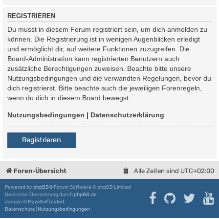
REGISTRIEREN
Du musst in diesem Forum registriert sein, um dich anmelden zu
können. Die Registrierung ist in wenigen Augenblicken erledigt
und ermöglicht dir, auf weitere Funktionen zuzugreifen. Die
Board-Administration kann registrierten Benutzern auch
zusätzliche Berechtigungen zuweisen. Beachte bitte unsere
Nutzungsbedingungen und die verwandten Regelungen, bevor du
dich registrierst. Bitte beachte auch die jeweiligen Forenregeln,
wenn du dich in diesem Board bewegst.
Nutzungsbedingungen
|
Datenschutzerklärung
Registrieren
Foren-Übersicht
Alle Zeiten sind
UTC+02:00
Powered by
phpBB
® Forum Software © phpBB Limited
Deutsche Übersetzung durch
phpBB.de
damaïo ©
Mazeltof
|
cabot
Datenschutz
|
Nutzungsbedingungen