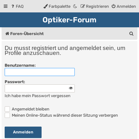
FAQ
Farbpalette
Registrieren
Anmelden
Optiker-Forum
S
Foren-Übersicht
u
Du musst registriert und angemeldet sein, um
c
Profile anzuschauen.
h
Benutzername:
e
Passwort:
Ich habe mein Passwort vergessen
Angemeldet bleiben
Meinen Online-Status während dieser Sitzung verbergen