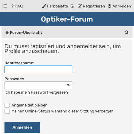
FAQ
Farbpalette
Registrieren
Anmelden
Optiker-Forum
S
Foren-Übersicht
u
Du musst registriert und angemeldet sein, um
c
Profile anzuschauen.
h
Benutzername:
e
Passwort:
Ich habe mein Passwort vergessen
Angemeldet bleiben
Meinen Online-Status während dieser Sitzung verbergen