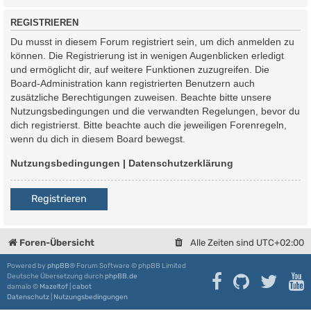
REGISTRIEREN
Du musst in diesem Forum registriert sein, um dich anmelden zu
können. Die Registrierung ist in wenigen Augenblicken erledigt
und ermöglicht dir, auf weitere Funktionen zuzugreifen. Die
Board-Administration kann registrierten Benutzern auch
zusätzliche Berechtigungen zuweisen. Beachte bitte unsere
Nutzungsbedingungen und die verwandten Regelungen, bevor du
dich registrierst. Bitte beachte auch die jeweiligen Forenregeln,
wenn du dich in diesem Board bewegst.
Nutzungsbedingungen
|
Datenschutzerklärung
Registrieren
Foren-Übersicht
Alle Zeiten sind
UTC+02:00
Powered by
phpBB
® Forum Software © phpBB Limited
Deutsche Übersetzung durch
phpBB.de
damaïo ©
Mazeltof
|
cabot
Datenschutz
|
Nutzungsbedingungen