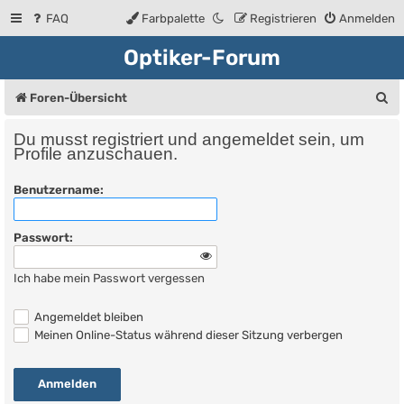
FAQ
Farbpalette
Registrieren
Anmelden
Optiker-Forum
S
Foren-Übersicht
u
Du musst registriert und angemeldet sein, um
c
Profile anzuschauen.
h
Benutzername:
e
Passwort:
Ich habe mein Passwort vergessen
Angemeldet bleiben
Meinen Online-Status während dieser Sitzung verbergen