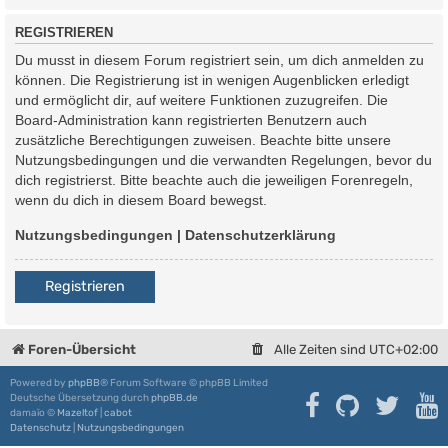
REGISTRIEREN
Du musst in diesem Forum registriert sein, um dich anmelden zu
können. Die Registrierung ist in wenigen Augenblicken erledigt
und ermöglicht dir, auf weitere Funktionen zuzugreifen. Die
Board-Administration kann registrierten Benutzern auch
zusätzliche Berechtigungen zuweisen. Beachte bitte unsere
Nutzungsbedingungen und die verwandten Regelungen, bevor du
dich registrierst. Bitte beachte auch die jeweiligen Forenregeln,
wenn du dich in diesem Board bewegst.
Nutzungsbedingungen
|
Datenschutzerklärung
Registrieren
Foren-Übersicht
Alle Zeiten sind
UTC+02:00
Powered by
phpBB
® Forum Software © phpBB Limited
Deutsche Übersetzung durch
phpBB.de
damaïo ©
Mazeltof
|
cabot
Datenschutz
|
Nutzungsbedingungen