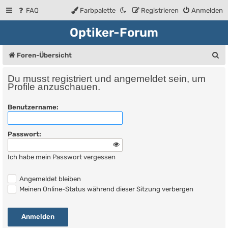
FAQ
Farbpalette
Registrieren
Anmelden
Optiker-Forum
S
Foren-Übersicht
u
Du musst registriert und angemeldet sein, um
c
Profile anzuschauen.
h
Benutzername:
e
Passwort:
Ich habe mein Passwort vergessen
Angemeldet bleiben
Meinen Online-Status während dieser Sitzung verbergen