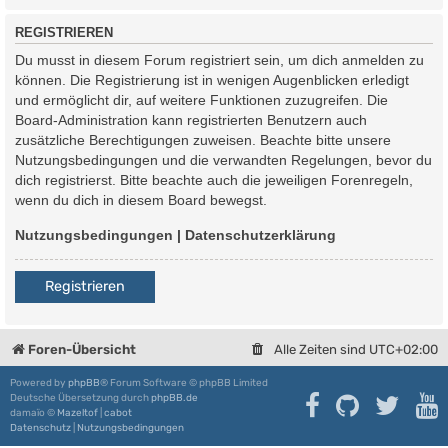
REGISTRIEREN
Du musst in diesem Forum registriert sein, um dich anmelden zu
können. Die Registrierung ist in wenigen Augenblicken erledigt
und ermöglicht dir, auf weitere Funktionen zuzugreifen. Die
Board-Administration kann registrierten Benutzern auch
zusätzliche Berechtigungen zuweisen. Beachte bitte unsere
Nutzungsbedingungen und die verwandten Regelungen, bevor du
dich registrierst. Bitte beachte auch die jeweiligen Forenregeln,
wenn du dich in diesem Board bewegst.
Nutzungsbedingungen
|
Datenschutzerklärung
Registrieren
Foren-Übersicht
Alle Zeiten sind
UTC+02:00
Powered by
phpBB
® Forum Software © phpBB Limited
Deutsche Übersetzung durch
phpBB.de
damaïo ©
Mazeltof
|
cabot
Datenschutz
|
Nutzungsbedingungen