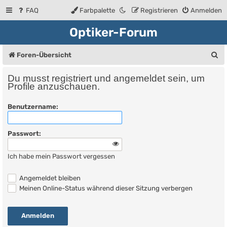
FAQ
Farbpalette
Registrieren
Anmelden
Optiker-Forum
S
Foren-Übersicht
u
Du musst registriert und angemeldet sein, um
c
Profile anzuschauen.
h
Benutzername:
e
Passwort:
Ich habe mein Passwort vergessen
Angemeldet bleiben
Meinen Online-Status während dieser Sitzung verbergen