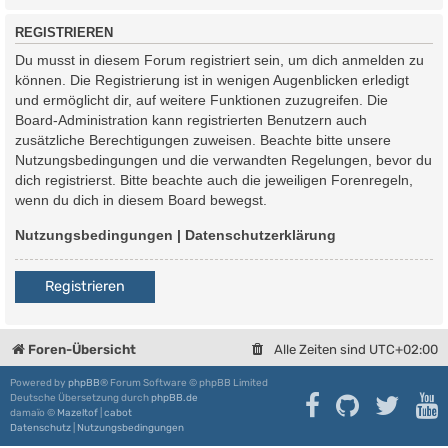
REGISTRIEREN
Du musst in diesem Forum registriert sein, um dich anmelden zu
können. Die Registrierung ist in wenigen Augenblicken erledigt
und ermöglicht dir, auf weitere Funktionen zuzugreifen. Die
Board-Administration kann registrierten Benutzern auch
zusätzliche Berechtigungen zuweisen. Beachte bitte unsere
Nutzungsbedingungen und die verwandten Regelungen, bevor du
dich registrierst. Bitte beachte auch die jeweiligen Forenregeln,
wenn du dich in diesem Board bewegst.
Nutzungsbedingungen
|
Datenschutzerklärung
Registrieren
Foren-Übersicht
Alle Zeiten sind
UTC+02:00
Powered by
phpBB
® Forum Software © phpBB Limited
Deutsche Übersetzung durch
phpBB.de
damaïo ©
Mazeltof
|
cabot
Datenschutz
|
Nutzungsbedingungen