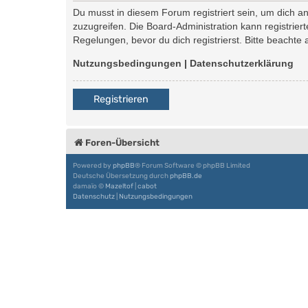
Du musst in diesem Forum registriert sein, um dich an
zuzugreifen. Die Board-Administration kann registri
Regelungen, bevor du dich registrierst. Bitte beachte
Nutzungsbedingungen
|
Datenschutzerklärung
Registrieren
Foren-Übersicht
Powered by
phpBB
® Forum Software © phpBB Limited
Deutsche Übersetzung durch
phpBB.de
damaïo ©
Mazeltof
|
cabot
Datenschutz
|
Nutzungsbedingungen