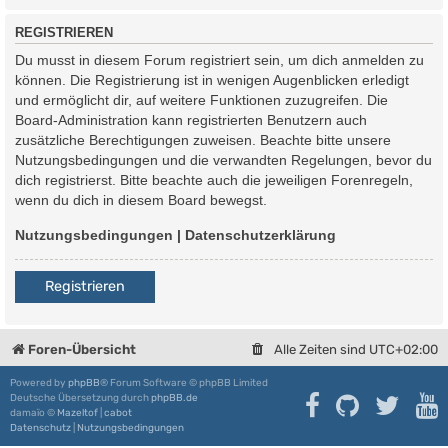
REGISTRIEREN
Du musst in diesem Forum registriert sein, um dich anmelden zu
können. Die Registrierung ist in wenigen Augenblicken erledigt
und ermöglicht dir, auf weitere Funktionen zuzugreifen. Die
Board-Administration kann registrierten Benutzern auch
zusätzliche Berechtigungen zuweisen. Beachte bitte unsere
Nutzungsbedingungen und die verwandten Regelungen, bevor du
dich registrierst. Bitte beachte auch die jeweiligen Forenregeln,
wenn du dich in diesem Board bewegst.
Nutzungsbedingungen
|
Datenschutzerklärung
Registrieren
Foren-Übersicht
Alle Zeiten sind
UTC+02:00
Powered by
phpBB
® Forum Software © phpBB Limited
Deutsche Übersetzung durch
phpBB.de
damaïo ©
Mazeltof
|
cabot
Datenschutz
|
Nutzungsbedingungen