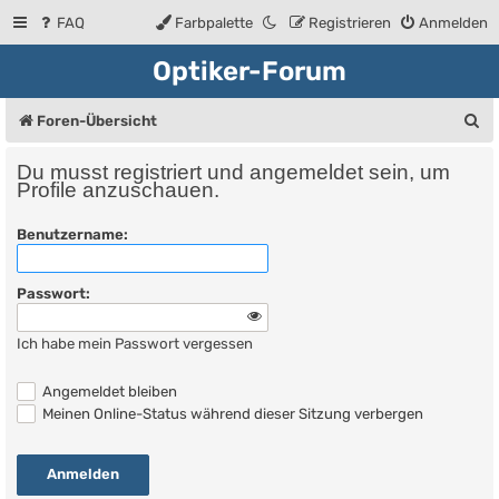
FAQ
Farbpalette
Registrieren
Anmelden
Optiker-Forum
S
Foren-Übersicht
u
Du musst registriert und angemeldet sein, um
c
Profile anzuschauen.
h
Benutzername:
e
Passwort:
Ich habe mein Passwort vergessen
Angemeldet bleiben
Meinen Online-Status während dieser Sitzung verbergen