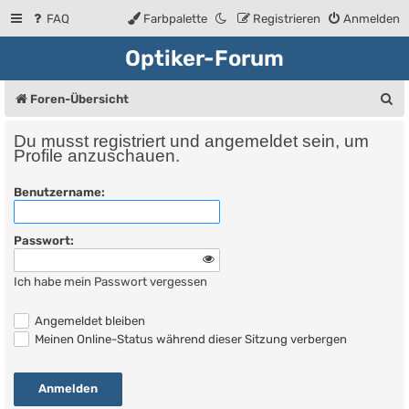
FAQ
Farbpalette
Registrieren
Anmelden
Optiker-Forum
S
Foren-Übersicht
u
Du musst registriert und angemeldet sein, um
c
Profile anzuschauen.
h
Benutzername:
e
Passwort:
Ich habe mein Passwort vergessen
Angemeldet bleiben
Meinen Online-Status während dieser Sitzung verbergen