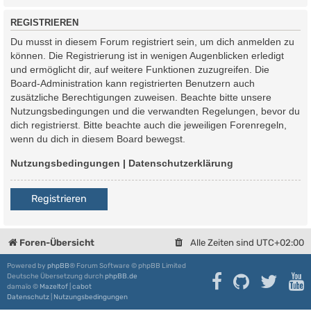
REGISTRIEREN
Du musst in diesem Forum registriert sein, um dich anmelden zu
können. Die Registrierung ist in wenigen Augenblicken erledigt
und ermöglicht dir, auf weitere Funktionen zuzugreifen. Die
Board-Administration kann registrierten Benutzern auch
zusätzliche Berechtigungen zuweisen. Beachte bitte unsere
Nutzungsbedingungen und die verwandten Regelungen, bevor du
dich registrierst. Bitte beachte auch die jeweiligen Forenregeln,
wenn du dich in diesem Board bewegst.
Nutzungsbedingungen
|
Datenschutzerklärung
Registrieren
Foren-Übersicht
Alle Zeiten sind
UTC+02:00
Powered by
phpBB
® Forum Software © phpBB Limited
Deutsche Übersetzung durch
phpBB.de
damaïo ©
Mazeltof
|
cabot
Datenschutz
|
Nutzungsbedingungen