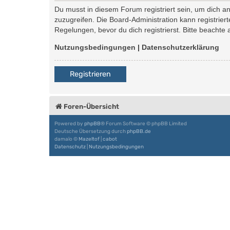
Du musst in diesem Forum registriert sein, um dich an
zuzugreifen. Die Board-Administration kann registri
Regelungen, bevor du dich registrierst. Bitte beachte
Nutzungsbedingungen
|
Datenschutzerklärung
Registrieren
Foren-Übersicht
Powered by
phpBB
® Forum Software © phpBB Limited
Deutsche Übersetzung durch
phpBB.de
damaïo ©
Mazeltof
|
cabot
Datenschutz
|
Nutzungsbedingungen