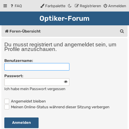
FAQ
Farbpalette
Registrieren
Anmelden
Optiker-Forum
S
Foren-Übersicht
u
Du musst registriert und angemeldet sein, um
c
Profile anzuschauen.
h
Benutzername:
e
Passwort:
Ich habe mein Passwort vergessen
Angemeldet bleiben
Meinen Online-Status während dieser Sitzung verbergen