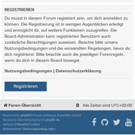
REGISTRIEREN
Du musst in diesem Forum registriert sein, um dich anmelden zu
können. Die Registrierung ist in wenigen Augenblicken erledigt
und ermöglicht dir, auf weitere Funktionen zuzugreifen. Die
Board-Administration kann registrierten Benutzern auch
zusätzliche Berechtigungen zuweisen. Beachte bitte unsere
Nutzungsbedingungen und die verwandten Regelungen, bevor du
dich registrierst. Bitte beachte auch die jeweiligen Forenregeln,
wenn du dich in diesem Board bewegst.
Nutzungsbedingungen
|
Datenschutzerklärung
Registrieren
Foren-Übersicht
Alle Zeiten sind
UTC+02:00
Powered by
phpBB
® Forum Software © phpBB Limited
Deutsche Übersetzung durch
phpBB.de
damaïo ©
Mazeltof
|
cabot
Datenschutz
|
Nutzungsbedingungen