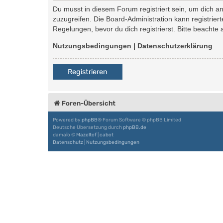
Du musst in diesem Forum registriert sein, um dich an
zuzugreifen. Die Board-Administration kann registri
Regelungen, bevor du dich registrierst. Bitte beachte
Nutzungsbedingungen
|
Datenschutzerklärung
Registrieren
Foren-Übersicht
Powered by
phpBB
® Forum Software © phpBB Limited
Deutsche Übersetzung durch
phpBB.de
damaïo ©
Mazeltof
|
cabot
Datenschutz
|
Nutzungsbedingungen