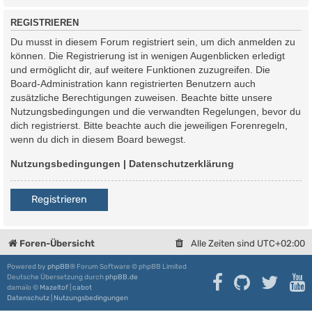
REGISTRIEREN
Du musst in diesem Forum registriert sein, um dich anmelden zu
können. Die Registrierung ist in wenigen Augenblicken erledigt
und ermöglicht dir, auf weitere Funktionen zuzugreifen. Die
Board-Administration kann registrierten Benutzern auch
zusätzliche Berechtigungen zuweisen. Beachte bitte unsere
Nutzungsbedingungen und die verwandten Regelungen, bevor du
dich registrierst. Bitte beachte auch die jeweiligen Forenregeln,
wenn du dich in diesem Board bewegst.
Nutzungsbedingungen
|
Datenschutzerklärung
Registrieren
Foren-Übersicht
Alle Zeiten sind
UTC+02:00
Powered by
phpBB
® Forum Software © phpBB Limited
Deutsche Übersetzung durch
phpBB.de
damaïo ©
Mazeltof
|
cabot
Datenschutz
|
Nutzungsbedingungen