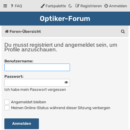
FAQ
Farbpalette
Registrieren
Anmelden
Optiker-Forum
S
Foren-Übersicht
u
Du musst registriert und angemeldet sein, um
c
Profile anzuschauen.
h
Benutzername:
e
Passwort:
Ich habe mein Passwort vergessen
Angemeldet bleiben
Meinen Online-Status während dieser Sitzung verbergen