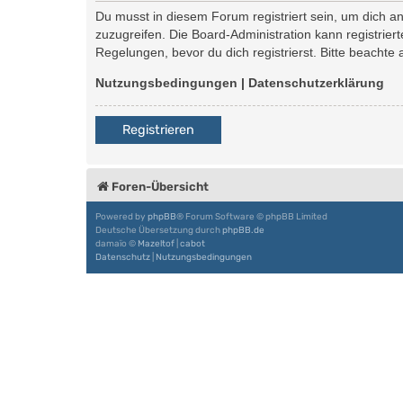
Du musst in diesem Forum registriert sein, um dich an
zuzugreifen. Die Board-Administration kann registri
Regelungen, bevor du dich registrierst. Bitte beachte
Nutzungsbedingungen
|
Datenschutzerklärung
Registrieren
Foren-Übersicht
Powered by
phpBB
® Forum Software © phpBB Limited
Deutsche Übersetzung durch
phpBB.de
damaïo ©
Mazeltof
|
cabot
Datenschutz
|
Nutzungsbedingungen