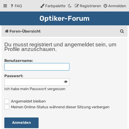
FAQ
Farbpalette
Registrieren
Anmelden
Optiker-Forum
S
Foren-Übersicht
u
Du musst registriert und angemeldet sein, um
c
Profile anzuschauen.
h
Benutzername:
e
Passwort:
Ich habe mein Passwort vergessen
Angemeldet bleiben
Meinen Online-Status während dieser Sitzung verbergen