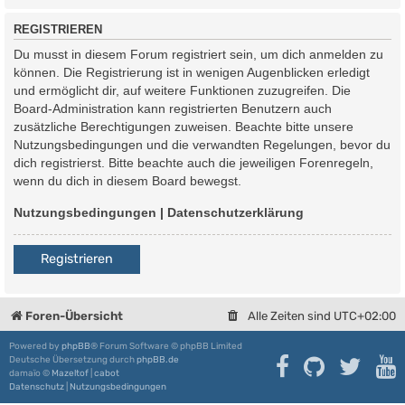
REGISTRIEREN
Du musst in diesem Forum registriert sein, um dich anmelden zu
können. Die Registrierung ist in wenigen Augenblicken erledigt
und ermöglicht dir, auf weitere Funktionen zuzugreifen. Die
Board-Administration kann registrierten Benutzern auch
zusätzliche Berechtigungen zuweisen. Beachte bitte unsere
Nutzungsbedingungen und die verwandten Regelungen, bevor du
dich registrierst. Bitte beachte auch die jeweiligen Forenregeln,
wenn du dich in diesem Board bewegst.
Nutzungsbedingungen
|
Datenschutzerklärung
Registrieren
Foren-Übersicht
Alle Zeiten sind
UTC+02:00
Powered by
phpBB
® Forum Software © phpBB Limited
Deutsche Übersetzung durch
phpBB.de
damaïo ©
Mazeltof
|
cabot
Datenschutz
|
Nutzungsbedingungen