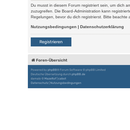
Du musst in diesem Forum registriert sein, um dich an
zuzugreifen. Die Board-Administration kann registri
Regelungen, bevor du dich registrierst. Bitte beachte
Nutzungsbedingungen
|
Datenschutzerklärung
Registrieren
Foren-Übersicht
Powered by
phpBB
® Forum Software © phpBB Limited
Deutsche Übersetzung durch
phpBB.de
damaïo ©
Mazeltof
|
cabot
Datenschutz
|
Nutzungsbedingungen