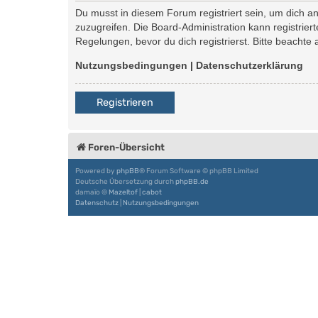
Du musst in diesem Forum registriert sein, um dich an
zuzugreifen. Die Board-Administration kann registri
Regelungen, bevor du dich registrierst. Bitte beachte
Nutzungsbedingungen
|
Datenschutzerklärung
Registrieren
Foren-Übersicht
Powered by
phpBB
® Forum Software © phpBB Limited
Deutsche Übersetzung durch
phpBB.de
damaïo ©
Mazeltof
|
cabot
Datenschutz
|
Nutzungsbedingungen