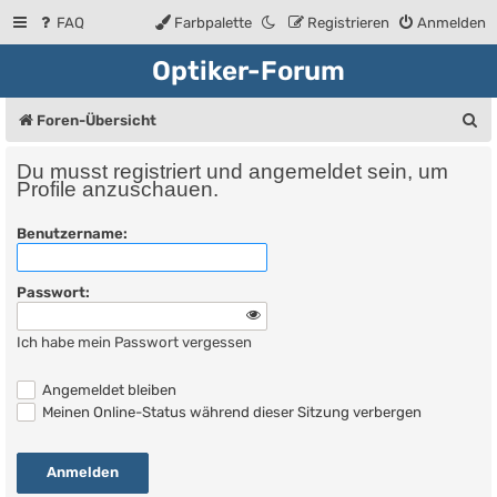
FAQ
Farbpalette
Registrieren
Anmelden
Optiker-Forum
S
Foren-Übersicht
u
Du musst registriert und angemeldet sein, um
c
Profile anzuschauen.
h
Benutzername:
e
Passwort:
Ich habe mein Passwort vergessen
Angemeldet bleiben
Meinen Online-Status während dieser Sitzung verbergen