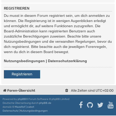
REGISTRIEREN
Du musst in diesem Forum registriert sein, um dich anmelden zu
können. Die Registrierung ist in wenigen Augenblicken erledigt
und ermöglicht dir, auf weitere Funktionen zuzugreifen. Die
Board-Administration kann registrierten Benutzern auch
zusätzliche Berechtigungen zuweisen. Beachte bitte unsere
Nutzungsbedingungen und die verwandten Regelungen, bevor du
dich registrierst. Bitte beachte auch die jeweiligen Forenregeln,
wenn du dich in diesem Board bewegst.
Nutzungsbedingungen
|
Datenschutzerklärung
Registrieren
Foren-Übersicht
Alle Zeiten sind
UTC+02:00
Powered by
phpBB
® Forum Software © phpBB Limited
Deutsche Übersetzung durch
phpBB.de
damaïo ©
Mazeltof
|
cabot
Datenschutz
|
Nutzungsbedingungen