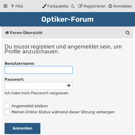
FAQ
Farbpalette
Registrieren
Anmelden
Optiker-Forum
S
Foren-Übersicht
u
Du musst registriert und angemeldet sein, um
c
Profile anzuschauen.
h
Benutzername:
e
Passwort:
Ich habe mein Passwort vergessen
Angemeldet bleiben
Meinen Online-Status während dieser Sitzung verbergen