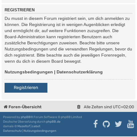
REGISTRIEREN
Du musst in diesem Forum registriert sein, um dich anmelden zu
können. Die Registrierung ist in wenigen Augenblicken erledigt
und ermöglicht dir, auf weitere Funktionen zuzugreifen. Die
Board-Administration kann registrierten Benutzern auch
zusätzliche Berechtigungen zuweisen. Beachte bitte unsere
Nutzungsbedingungen und die verwandten Regelungen, bevor du
dich registrierst. Bitte beachte auch die jeweiligen Forenregeln,
wenn du dich in diesem Board bewegst.
Nutzungsbedingungen
|
Datenschutzerklärung
Registrieren
Foren-Übersicht
Alle Zeiten sind
UTC+02:00
Powered by
phpBB
® Forum Software © phpBB Limited
Deutsche Übersetzung durch
phpBB.de
damaïo ©
Mazeltof
|
cabot
Datenschutz
|
Nutzungsbedingungen