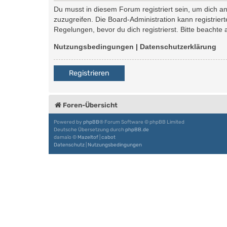
Du musst in diesem Forum registriert sein, um dich an
zuzugreifen. Die Board-Administration kann registri
Regelungen, bevor du dich registrierst. Bitte beachte
Nutzungsbedingungen
|
Datenschutzerklärung
Registrieren
Foren-Übersicht
Powered by
phpBB
® Forum Software © phpBB Limited
Deutsche Übersetzung durch
phpBB.de
damaïo ©
Mazeltof
|
cabot
Datenschutz
|
Nutzungsbedingungen