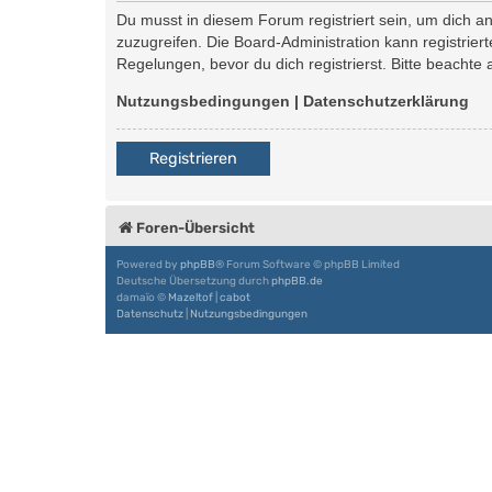
Du musst in diesem Forum registriert sein, um dich an
zuzugreifen. Die Board-Administration kann registri
Regelungen, bevor du dich registrierst. Bitte beachte
Nutzungsbedingungen
|
Datenschutzerklärung
Registrieren
Foren-Übersicht
Powered by
phpBB
® Forum Software © phpBB Limited
Deutsche Übersetzung durch
phpBB.de
damaïo ©
Mazeltof
|
cabot
Datenschutz
|
Nutzungsbedingungen