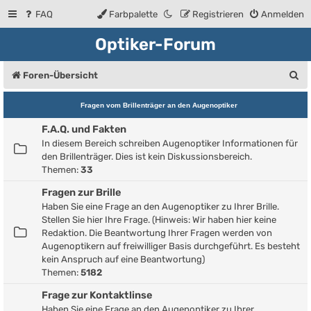
FAQ
Farbpalette
Registrieren
Anmelden
Optiker-Forum
S
Foren-Übersicht
u
Fragen vom Brillenträger an den Augenoptiker
c
F.A.Q. und Fakten
h
In diesem Bereich schreiben Augenoptiker Informationen für
e
den Brillenträger. Dies ist kein Diskussionsbereich.
Themen:
33
Fragen zur Brille
Haben Sie eine Frage an den Augenoptiker zu Ihrer Brille.
Stellen Sie hier Ihre Frage. (Hinweis: Wir haben hier keine
Redaktion. Die Beantwortung Ihrer Fragen werden von
Augenoptikern auf freiwilliger Basis durchgeführt. Es besteht
kein Anspruch auf eine Beantwortung)
Themen:
5182
Frage zur Kontaktlinse
Haben Sie eine Frage an den Augenoptiker zu Ihrer