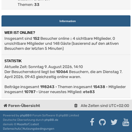
Themen:
33
Information
WER IST ONLINE?
Insgesamt sind
152
Besucher online :: 4 sichtbare Mitglieder, 0
unsichtbare Mitglieder und 148 Gäste (basierend auf den aktiven
Besuchern der letzten 5 Minuten)
STATISTIK
Aktuelle Zeit: Sonntag 9. August 2026, 14:10
Der Besucherrekord liegt bei
10064
Besuchern, die am Dienstag 7.
April 2026, 09:43 gleichzeitig online waren.
Beiträge insgesamt
198243
• Themen insgesamt
15438
• Mitglieder
insgesamt
10787
• Unser neuestes Mitglied:
ete83
Foren-Übersicht
Alle Zeiten sind
UTC+02:00
Powered by
phpBB
® Forum Software © phpBB Limited
Deutsche Übersetzung durch
phpBB.de
damaïo ©
Mazeltof
|
cabot
Datenschutz
|
Nutzungsbedingungen