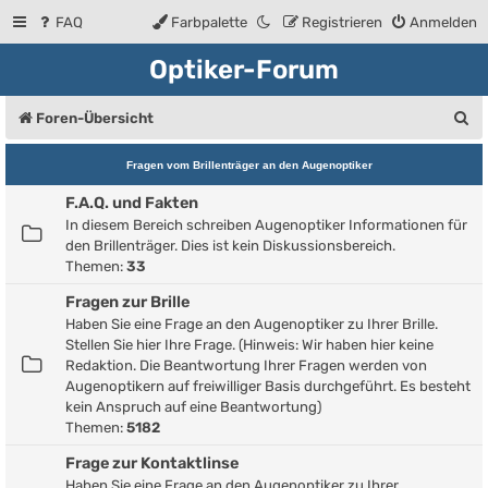
FAQ
Farbpalette
Registrieren
Anmelden
Optiker-Forum
S
Foren-Übersicht
u
Fragen vom Brillenträger an den Augenoptiker
c
F.A.Q. und Fakten
h
In diesem Bereich schreiben Augenoptiker Informationen für
e
den Brillenträger. Dies ist kein Diskussionsbereich.
Themen:
33
Fragen zur Brille
Haben Sie eine Frage an den Augenoptiker zu Ihrer Brille.
Stellen Sie hier Ihre Frage. (Hinweis: Wir haben hier keine
Redaktion. Die Beantwortung Ihrer Fragen werden von
Augenoptikern auf freiwilliger Basis durchgeführt. Es besteht
kein Anspruch auf eine Beantwortung)
Themen:
5182
Frage zur Kontaktlinse
Haben Sie eine Frage an den Augenoptiker zu Ihrer