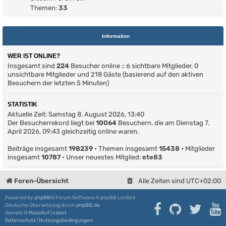
Themen:
33
Information
WER IST ONLINE?
Insgesamt sind
224
Besucher online :: 6 sichtbare Mitglieder, 0
unsichtbare Mitglieder und 218 Gäste (basierend auf den aktiven
Besuchern der letzten 5 Minuten)
STATISTIK
Aktuelle Zeit: Samstag 8. August 2026, 13:40
Der Besucherrekord liegt bei
10064
Besuchern, die am Dienstag 7.
April 2026, 09:43 gleichzeitig online waren.
Beiträge insgesamt
198239
• Themen insgesamt
15438
• Mitglieder
insgesamt
10787
• Unser neuestes Mitglied:
ete83
Foren-Übersicht
Alle Zeiten sind
UTC+02:00
Powered by
phpBB
® Forum Software © phpBB Limited
Deutsche Übersetzung durch
phpBB.de
damaïo ©
Mazeltof
|
cabot
Datenschutz
|
Nutzungsbedingungen