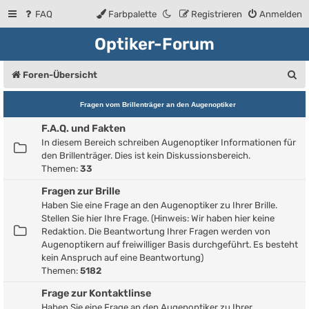
FAQ
Farbpalette
Registrieren
Anmelden
Optiker-Forum
S
Foren-Übersicht
u
Fragen vom Brillenträger an den Augenoptiker
c
F.A.Q. und Fakten
h
In diesem Bereich schreiben Augenoptiker Informationen für
e
den Brillenträger. Dies ist kein Diskussionsbereich.
Themen:
33
Fragen zur Brille
Haben Sie eine Frage an den Augenoptiker zu Ihrer Brille.
Stellen Sie hier Ihre Frage. (Hinweis: Wir haben hier keine
Redaktion. Die Beantwortung Ihrer Fragen werden von
Augenoptikern auf freiwilliger Basis durchgeführt. Es besteht
kein Anspruch auf eine Beantwortung)
Themen:
5182
Frage zur Kontaktlinse
Haben Sie eine Frage an den Augenoptiker zu Ihrer