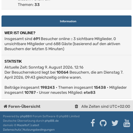
Themen:
33
Information
WER IST ONLINE?
Insgesamt sind
691
Besucher online :: 3 sichtbare Mitglieder, 0
unsichtbare Mitglieder und 688 Gäste (basierend auf den aktiven
Besuchern der letzten 5 Minuten)
STATISTIK
Aktuelle Zeit: Sonntag 9. August 2026, 12:16
Der Besucherrekord liegt bei
10064
Besuchern, die am Dienstag 7.
April 2026, 09:43 gleichzeitig online waren.
Beiträge insgesamt
198243
• Themen insgesamt
15438
• Mitglieder
insgesamt
10787
• Unser neuestes Mitglied:
ete83
Foren-Übersicht
Alle Zeiten sind
UTC+02:00
Powered by
phpBB
® Forum Software © phpBB Limited
Deutsche Übersetzung durch
phpBB.de
damaïo ©
Mazeltof
|
cabot
Datenschutz
|
Nutzungsbedingungen