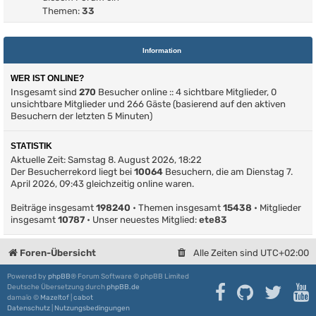
Themen:
33
Information
WER IST ONLINE?
Insgesamt sind
270
Besucher online :: 4 sichtbare Mitglieder, 0
unsichtbare Mitglieder und 266 Gäste (basierend auf den aktiven
Besuchern der letzten 5 Minuten)
STATISTIK
Aktuelle Zeit: Samstag 8. August 2026, 18:22
Der Besucherrekord liegt bei
10064
Besuchern, die am Dienstag 7.
April 2026, 09:43 gleichzeitig online waren.
Beiträge insgesamt
198240
• Themen insgesamt
15438
• Mitglieder
insgesamt
10787
• Unser neuestes Mitglied:
ete83
Foren-Übersicht
Alle Zeiten sind
UTC+02:00
Powered by
phpBB
® Forum Software © phpBB Limited
Deutsche Übersetzung durch
phpBB.de
damaïo ©
Mazeltof
|
cabot
Datenschutz
|
Nutzungsbedingungen