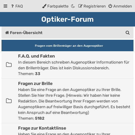
FAQ
Farbpalette
Registrieren
Anmelden
Optiker-Forum
S
Foren-Übersicht
u
Fragen vom Brillenträger an den Augenoptiker
c
F.A.Q. und Fakten
h
In diesem Bereich schreiben Augenoptiker Informationen für
e
den Brillenträger. Dies ist kein Diskussionsbereich.
Themen:
33
Fragen zur Brille
Haben Sie eine Frage an den Augenoptiker zu Ihrer Brille.
Stellen Sie hier Ihre Frage. (Hinweis: Wir haben hier keine
Redaktion. Die Beantwortung Ihrer Fragen werden von
Augenoptikern auf freiwilliger Basis durchgeführt. Es besteht
kein Anspruch auf eine Beantwortung)
Themen:
5182
Frage zur Kontaktlinse
Haben Sie eine Frage an den Augenoptiker zu Ihrer