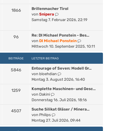
t
e
B
r
Brillenmacher Tirol
s
1866
e
a
N
von
Snipera
t
i
g
e
Samstag 7. Februar 2026, 22:19
e
t
u
r
r
e
B
a
Re: DI Michael Ponstein - Bes…
s
96
e
g
N
von
DI Michael Ponstein
t
i
e
Mittwoch 10. September 2025, 10:11
e
t
u
r
r
e
B
BEITRÄGE
LETZTER BEITRAG
a
s
e
g
Entourage of Seven: Modell Gr…
t
i
5846
N
von
bloehdian
e
t
e
Montag 3. August 2026, 16:40
r
r
u
B
a
Komplette Maschinen- und Gesc…
1259
e
e
g
N
von
Dakini
s
i
e
Donnerstag 16. Juli 2026, 18:16
t
t
u
e
r
Suche Silikat Gläser / Minera…
4507
e
r
a
N
von
Philips
s
B
g
e
Montag 27. Juli 2026, 09:44
t
e
u
e
i