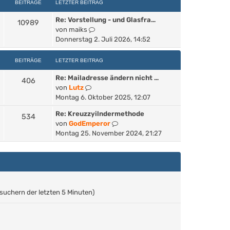
e
BEITRÄGE
LETZTER BEITRAG
r
t
s
B
r
Re: Vorstellung - und Glasfra…
t
10989
e
a
N
von
maiks
e
i
g
e
Donnerstag 2. Juli 2026, 14:52
r
t
u
B
r
e
e
BEITRÄGE
LETZTER BEITRAG
a
s
i
g
Re: Mailadresse ändern nicht …
t
t
406
N
von
Lutz
e
r
e
Montag 6. Oktober 2025, 12:07
r
a
u
B
g
Re: Kreuzzyilndermethode
534
e
e
N
von
GodEmperor
s
i
e
Montag 25. November 2024, 21:27
t
t
u
e
r
e
r
a
s
B
g
t
e
e
i
r
esuchern der letzten 5 Minuten)
t
B
r
e
a
i
g