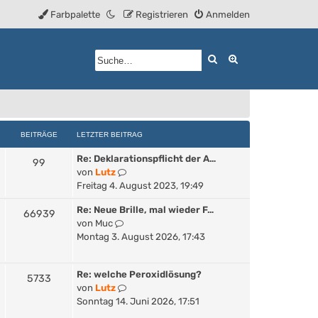
Farbpalette
Registrieren
Anmelden
Suche
Erweiterte Such
BEITRÄGE
LETZTER BEITRAG
Re: Deklarationspflicht der A…
99
N
von
Lutz
e
Freitag 4. August 2023, 19:49
u
Re: Neue Brille, mal wieder F…
e
66939
N
von
Muc
s
e
Montag 3. August 2026, 17:43
t
u
e
e
r
Re: welche Peroxidlösung?
s
5733
B
N
von
Lutz
t
e
e
Sonntag 14. Juni 2026, 17:51
e
i
u
r