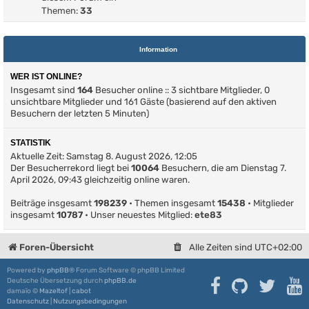
Themen:
33
Information
WER IST ONLINE?
Insgesamt sind
164
Besucher online :: 3 sichtbare Mitglieder, 0
unsichtbare Mitglieder und 161 Gäste (basierend auf den aktiven
Besuchern der letzten 5 Minuten)
STATISTIK
Aktuelle Zeit: Samstag 8. August 2026, 12:05
Der Besucherrekord liegt bei
10064
Besuchern, die am Dienstag 7.
April 2026, 09:43 gleichzeitig online waren.
Beiträge insgesamt
198239
• Themen insgesamt
15438
• Mitglieder
insgesamt
10787
• Unser neuestes Mitglied:
ete83
Foren-Übersicht
Alle Zeiten sind
UTC+02:00
Powered by
phpBB
® Forum Software © phpBB Limited
Deutsche Übersetzung durch
phpBB.de
damaïo ©
Mazeltof
|
cabot
Datenschutz
|
Nutzungsbedingungen