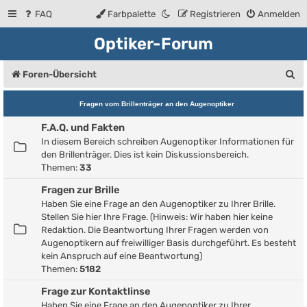
FAQ
Farbpalette
Registrieren
Anmelden
Optiker-Forum
S
Foren-Übersicht
u
Fragen vom Brillenträger an den Augenoptiker
c
F.A.Q. und Fakten
h
In diesem Bereich schreiben Augenoptiker Informationen für
e
den Brillenträger. Dies ist kein Diskussionsbereich.
Themen:
33
Fragen zur Brille
Haben Sie eine Frage an den Augenoptiker zu Ihrer Brille.
Stellen Sie hier Ihre Frage. (Hinweis: Wir haben hier keine
Redaktion. Die Beantwortung Ihrer Fragen werden von
Augenoptikern auf freiwilliger Basis durchgeführt. Es besteht
kein Anspruch auf eine Beantwortung)
Themen:
5182
Frage zur Kontaktlinse
Haben Sie eine Frage an den Augenoptiker zu Ihrer