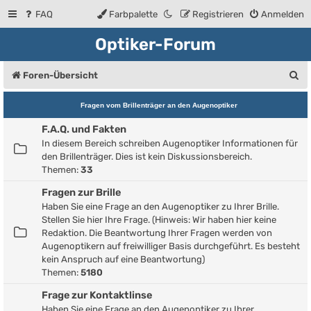
FAQ
Farbpalette
Registrieren
Anmelden
Optiker-Forum
S
Foren-Übersicht
u
Fragen vom Brillenträger an den Augenoptiker
c
F.A.Q. und Fakten
h
In diesem Bereich schreiben Augenoptiker Informationen für
e
den Brillenträger. Dies ist kein Diskussionsbereich.
Themen:
33
Fragen zur Brille
Haben Sie eine Frage an den Augenoptiker zu Ihrer Brille.
Stellen Sie hier Ihre Frage. (Hinweis: Wir haben hier keine
Redaktion. Die Beantwortung Ihrer Fragen werden von
Augenoptikern auf freiwilliger Basis durchgeführt. Es besteht
kein Anspruch auf eine Beantwortung)
Themen:
5180
Frage zur Kontaktlinse
Haben Sie eine Frage an den Augenoptiker zu Ihrer