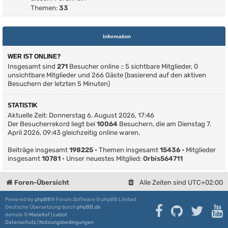
Themen:
33
Information
WER IST ONLINE?
Insgesamt sind
271
Besucher online :: 5 sichtbare Mitglieder, 0
unsichtbare Mitglieder und 266 Gäste (basierend auf den aktiven
Besuchern der letzten 5 Minuten)
STATISTIK
Aktuelle Zeit: Donnerstag 6. August 2026, 17:46
Der Besucherrekord liegt bei
10064
Besuchern, die am Dienstag 7.
April 2026, 09:43 gleichzeitig online waren.
Beiträge insgesamt
198225
• Themen insgesamt
15436
• Mitglieder
insgesamt
10781
• Unser neuestes Mitglied:
Orbis564711
Foren-Übersicht
Alle Zeiten sind
UTC+02:00
Powered by
phpBB
® Forum Software © phpBB Limited
Deutsche Übersetzung durch
phpBB.de
damaïo ©
Mazeltof
|
cabot
Datenschutz
|
Nutzungsbedingungen