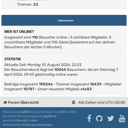
Themen:
33
Information
WER IST ONLINE?
Insgesamt sind
110
Besucher online :: 5 sichtbare Mitglieder, 0
unsichtbare Mitglieder und 105 Gäste (basierend auf den aktiven
Besuchern der letzten 5 Minuten)
STATISTIK
Aktuelle Zeit: Montag 10. August 2026, 22:22
Der Besucherrekord liegt bei
10064
Besuchern, die am Dienstag 7.
April 2026, 09:43 gleichzeitig online waren.
Beiträge insgesamt
198246
• Themen insgesamt
15439
• Mitglieder
insgesamt
10787
• Unser neuestes Mitglied:
ete83
Foren-Übersicht
Alle Zeiten sind
UTC+02:00
Powered by
phpBB
® Forum Software © phpBB Limited
Deutsche Übersetzung durch
phpBB.de
damaïo ©
Mazeltof
|
cabot
Datenschutz
|
Nutzungsbedingungen