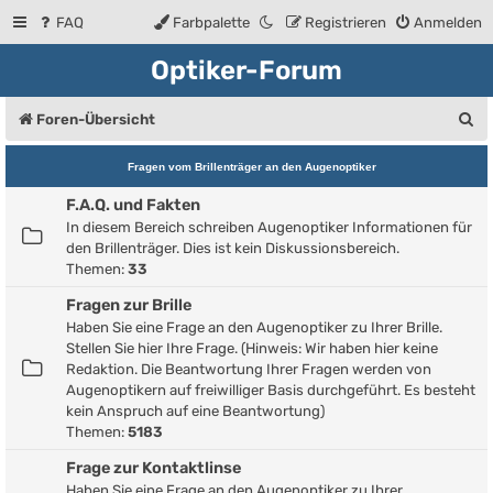
FAQ
Farbpalette
Registrieren
Anmelden
Optiker-Forum
S
Foren-Übersicht
u
Fragen vom Brillenträger an den Augenoptiker
c
F.A.Q. und Fakten
h
In diesem Bereich schreiben Augenoptiker Informationen für
e
den Brillenträger. Dies ist kein Diskussionsbereich.
Themen:
33
Fragen zur Brille
Haben Sie eine Frage an den Augenoptiker zu Ihrer Brille.
Stellen Sie hier Ihre Frage. (Hinweis: Wir haben hier keine
Redaktion. Die Beantwortung Ihrer Fragen werden von
Augenoptikern auf freiwilliger Basis durchgeführt. Es besteht
kein Anspruch auf eine Beantwortung)
Themen:
5183
Frage zur Kontaktlinse
Haben Sie eine Frage an den Augenoptiker zu Ihrer