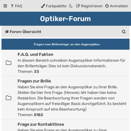
FAQ
Farbpalette
Registrieren
Anmelden
Optiker-Forum
S
Foren-Übersicht
u
Fragen vom Brillenträger an den Augenoptiker
c
F.A.Q. und Fakten
h
In diesem Bereich schreiben Augenoptiker Informationen für
e
den Brillenträger. Dies ist kein Diskussionsbereich.
Themen:
33
Fragen zur Brille
Haben Sie eine Frage an den Augenoptiker zu Ihrer Brille.
Stellen Sie hier Ihre Frage. (Hinweis: Wir haben hier keine
Redaktion. Die Beantwortung Ihrer Fragen werden von
Augenoptikern auf freiwilliger Basis durchgeführt. Es besteht
kein Anspruch auf eine Beantwortung)
Themen:
5182
Frage zur Kontaktlinse
Haben Sie eine Frage an den Augenoptiker zu Ihrer