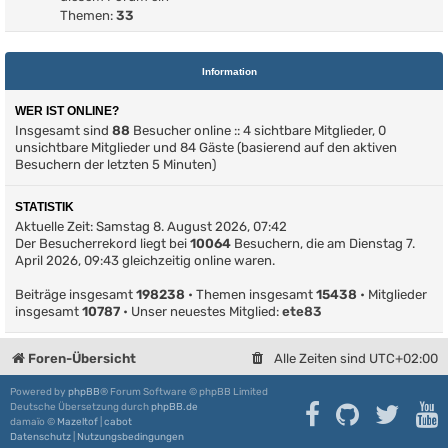
Themen:
33
Information
WER IST ONLINE?
Insgesamt sind
88
Besucher online :: 4 sichtbare Mitglieder, 0
unsichtbare Mitglieder und 84 Gäste (basierend auf den aktiven
Besuchern der letzten 5 Minuten)
STATISTIK
Aktuelle Zeit: Samstag 8. August 2026, 07:42
Der Besucherrekord liegt bei
10064
Besuchern, die am Dienstag 7.
April 2026, 09:43 gleichzeitig online waren.
Beiträge insgesamt
198238
• Themen insgesamt
15438
• Mitglieder
insgesamt
10787
• Unser neuestes Mitglied:
ete83
Foren-Übersicht
Alle Zeiten sind
UTC+02:00
Powered by
phpBB
® Forum Software © phpBB Limited
Deutsche Übersetzung durch
phpBB.de
damaïo ©
Mazeltof
|
cabot
Datenschutz
|
Nutzungsbedingungen