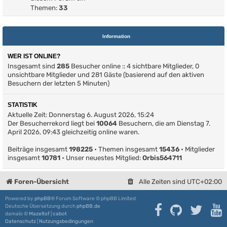
Themen:
33
Information
WER IST ONLINE?
Insgesamt sind
285
Besucher online :: 4 sichtbare Mitglieder, 0
unsichtbare Mitglieder und 281 Gäste (basierend auf den aktiven
Besuchern der letzten 5 Minuten)
STATISTIK
Aktuelle Zeit: Donnerstag 6. August 2026, 15:24
Der Besucherrekord liegt bei
10064
Besuchern, die am Dienstag 7.
April 2026, 09:43 gleichzeitig online waren.
Beiträge insgesamt
198225
• Themen insgesamt
15436
• Mitglieder
insgesamt
10781
• Unser neuestes Mitglied:
Orbis564711
Foren-Übersicht
Alle Zeiten sind
UTC+02:00
Powered by
phpBB
® Forum Software © phpBB Limited
Deutsche Übersetzung durch
phpBB.de
damaïo ©
Mazeltof
|
cabot
Datenschutz
|
Nutzungsbedingungen