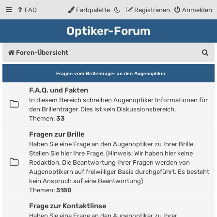
FAQ
Farbpalette
Registrieren
Anmelden
Optiker-Forum
S
Foren-Übersicht
u
Fragen vom Brillenträger an den Augenoptiker
c
F.A.Q. und Fakten
h
In diesem Bereich schreiben Augenoptiker Informationen für
e
den Brillenträger. Dies ist kein Diskussionsbereich.
Themen:
33
Fragen zur Brille
Haben Sie eine Frage an den Augenoptiker zu Ihrer Brille.
Stellen Sie hier Ihre Frage. (Hinweis: Wir haben hier keine
Redaktion. Die Beantwortung Ihrer Fragen werden von
Augenoptikern auf freiwilliger Basis durchgeführt. Es besteht
kein Anspruch auf eine Beantwortung)
Themen:
5180
Frage zur Kontaktlinse
Haben Sie eine Frage an den Augenoptiker zu Ihrer