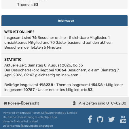
Themen:
33
Information
WER IST ONLINE?
Insgesamt sind
76
Besucher online :: 5 sichtbare Mitglieder, 1
unsichtbares Mitglied und 70 Gäste (basierend auf den aktiven
Besuchern der letzten 5 Minuten)
STATISTIK
Aktuelle Zeit: Samstag 8. August 2026, 06:35
Der Besucherrekord liegt bei
10064
Besuchern, die am Dienstag 7.
April 2026, 09:43 gleichzeitig online waren.
Beiträge insgesamt
198238
• Themen insgesamt
15438
• Mitglieder
insgesamt
10787
• Unser neuestes Mitglied:
ete83
Foren-Übersicht
Alle Zeiten sind
UTC+02:00
Powered by
phpBB
® Forum Software © phpBB Limited
Deutsche Übersetzung durch
phpBB.de
damaïo ©
Mazeltof
|
cabot
Datenschutz
|
Nutzungsbedingungen