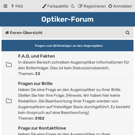
FAQ
Farbpalette
Registrieren
Anmelden
Optiker-Forum
S
Foren-Übersicht
u
Fragen vom Brillenträger an den Augenoptiker
c
F.A.Q. und Fakten
h
In diesem Bereich schreiben Augenoptiker Informationen für
e
den Brillenträger. Dies ist kein Diskussionsbereich.
Themen:
33
Fragen zur Brille
Haben Sie eine Frage an den Augenoptiker zu Ihrer Brille.
Stellen Sie hier Ihre Frage. (Hinweis: Wir haben hier keine
Redaktion. Die Beantwortung Ihrer Fragen werden von
Augenoptikern auf freiwilliger Basis durchgeführt. Es besteht
kein Anspruch auf eine Beantwortung)
Themen:
5182
Frage zur Kontaktlinse
Haben Sie eine Frage an den Augenoptiker zu Ihrer