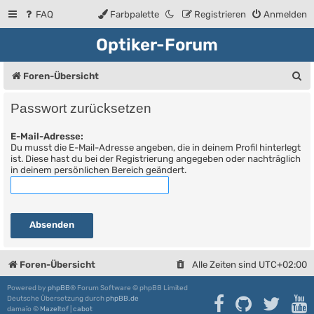
FAQ
Farbpalette
Registrieren
Anmelden
Optiker-Forum
S
Foren-Übersicht
u
Passwort zurücksetzen
c
E-Mail-Adresse:
h
Du musst die E-Mail-Adresse angeben, die in deinem Profil hinterlegt
e
ist. Diese hast du bei der Registrierung angegeben oder nachträglich
in deinem persönlichen Bereich geändert.
Foren-Übersicht
Alle Zeiten sind
UTC+02:00
Powered by
phpBB
® Forum Software © phpBB Limited
Deutsche Übersetzung durch
phpBB.de
damaïo ©
Mazeltof
|
cabot