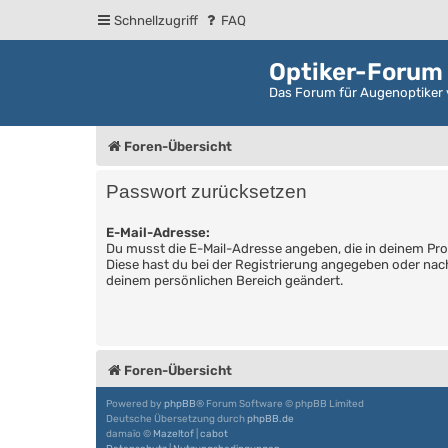
Schnellzugriff
FAQ
Optiker-Forum
Das Forum für Augenoptiker 
Foren-Übersicht
Passwort zurücksetzen
E-Mail-Adresse:
Du musst die E-Mail-Adresse angeben, die in deinem Profil
Diese hast du bei der Registrierung angegeben oder nach
deinem persönlichen Bereich geändert.
Foren-Übersicht
Powered by
phpBB
® Forum Software © phpBB Limited
Deutsche Übersetzung durch
phpBB.de
damaïo ©
Mazeltof
|
cabot