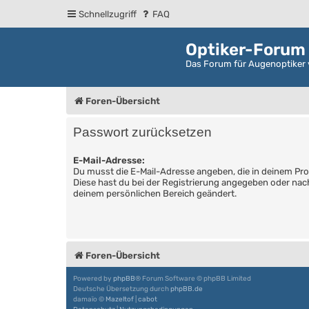
Schnellzugriff
FAQ
Optiker-Forum
Das Forum für Augenoptiker 
Foren-Übersicht
Passwort zurücksetzen
E-Mail-Adresse:
Du musst die E-Mail-Adresse angeben, die in deinem Profil
Diese hast du bei der Registrierung angegeben oder nach
deinem persönlichen Bereich geändert.
Foren-Übersicht
Powered by
phpBB
® Forum Software © phpBB Limited
Deutsche Übersetzung durch
phpBB.de
damaïo ©
Mazeltof
|
cabot