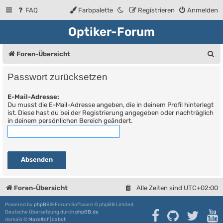
FAQ
Farbpalette
Registrieren
Anmelden
Optiker-Forum
S
Foren-Übersicht
u
Passwort zurücksetzen
c
E-Mail-Adresse:
h
Du musst die E-Mail-Adresse angeben, die in deinem Profil hinterlegt
e
ist. Diese hast du bei der Registrierung angegeben oder nachträglich
in deinem persönlichen Bereich geändert.
Foren-Übersicht
Alle Zeiten sind
UTC+02:00
Powered by
phpBB
® Forum Software © phpBB Limited
Deutsche Übersetzung durch
phpBB.de
damaïo ©
Mazeltof
|
cabot