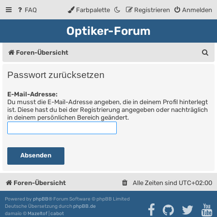
FAQ
Farbpalette
Registrieren
Anmelden
Optiker-Forum
S
Foren-Übersicht
u
Passwort zurücksetzen
c
E-Mail-Adresse:
h
Du musst die E-Mail-Adresse angeben, die in deinem Profil hinterlegt
e
ist. Diese hast du bei der Registrierung angegeben oder nachträglich
in deinem persönlichen Bereich geändert.
Foren-Übersicht
Alle Zeiten sind
UTC+02:00
Powered by
phpBB
® Forum Software © phpBB Limited
Deutsche Übersetzung durch
phpBB.de
damaïo ©
Mazeltof
|
cabot