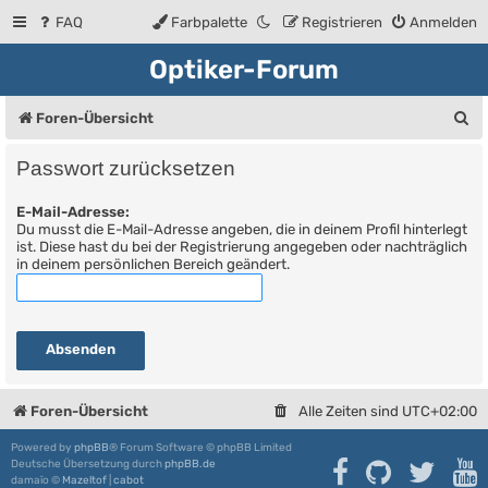
FAQ
Farbpalette
Registrieren
Anmelden
Optiker-Forum
S
Foren-Übersicht
u
Passwort zurücksetzen
c
E-Mail-Adresse:
h
Du musst die E-Mail-Adresse angeben, die in deinem Profil hinterlegt
e
ist. Diese hast du bei der Registrierung angegeben oder nachträglich
in deinem persönlichen Bereich geändert.
Foren-Übersicht
Alle Zeiten sind
UTC+02:00
Powered by
phpBB
® Forum Software © phpBB Limited
Deutsche Übersetzung durch
phpBB.de
damaïo ©
Mazeltof
|
cabot