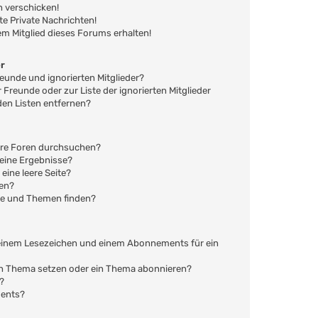
n verschicken!
 Private Nachrichten!
em Mitglied dieses Forums erhalten!
er
reunde und ignorierten Mitglieder?
r Freunde oder zur Liste der ignorierten Mitglieder
den Listen entfernen?
ere Foren durchsuchen?
keine Ergebnisse?
ine leere Seite?
hen?
ge und Themen finden?
 einem Lesezeichen und einem Abonnements für ein
ein Thema setzen oder ein Thema abonnieren?
?
ments?