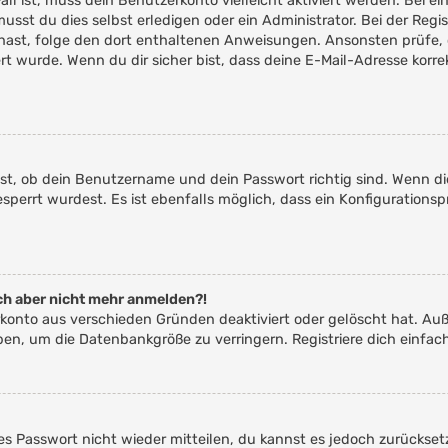
Fall ist, muss dein Benutzerkonto vielleicht aktiviert werden. Bei
usst du dies selbst erledigen oder ein Administrator. Bei der Regis
en hast, folge den dort enthaltenen Anweisungen. Ansonsten prüfe,
ert wurde. Wenn du dir sicher bist, dass deine E-Mail-Adresse kor
st, ob dein Benutzername und dein Passwort richtig sind. Wenn die
perrt wurdest. Es ist ebenfalls möglich, dass ein Konfigurationsp
mich aber nicht mehr anmelden?!
erkonto aus verschieden Gründen deaktiviert oder gelöscht hat. Au
aben, um die Datenbankgröße zu verringern. Registriere dich einfac
ltes Passwort nicht wieder mitteilen, du kannst es jedoch zurücks