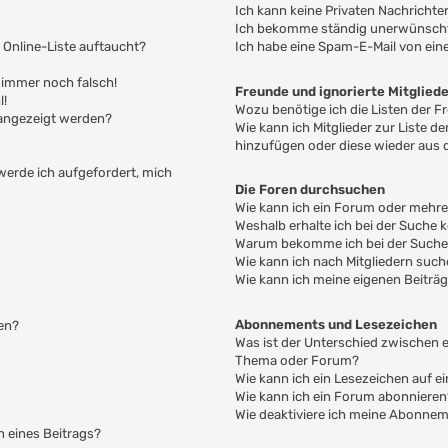
Ich kann keine Privaten Nachrichte
Ich bekomme ständig unerwünschte
 Online-Liste auftaucht?
Ich habe eine Spam-E-Mail von ein
t immer noch falsch!
Freunde und ignorierte Mitglied
l!
Wozu benötige ich die Listen der F
 angezeigt werden?
Wie kann ich Mitglieder zur Liste de
hinzufügen oder diese wieder aus 
 werde ich aufgefordert, mich
Die Foren durchsuchen
Wie kann ich ein Forum oder mehr
Weshalb erhalte ich bei der Suche 
Warum bekomme ich bei der Suche e
Wie kann ich nach Mitgliedern suc
Wie kann ich meine eigenen Beiträ
Abonnements und Lesezeichen
en?
Was ist der Unterschied zwischen
Thema oder Forum?
Wie kann ich ein Lesezeichen auf 
Wie kann ich ein Forum abonnieren
Wie deaktiviere ich meine Abonne
n eines Beitrags?