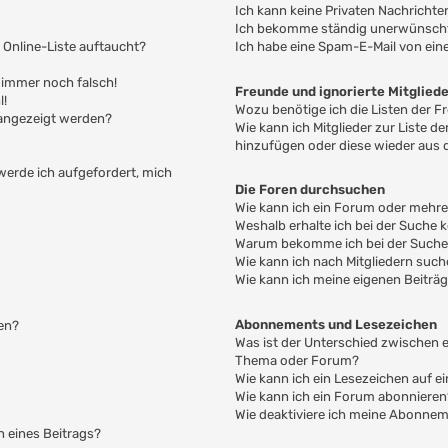
Ich kann keine Privaten Nachrichte
Ich bekomme ständig unerwünschte
 Online-Liste auftaucht?
Ich habe eine Spam-E-Mail von ein
t immer noch falsch!
Freunde und ignorierte Mitglied
l!
Wozu benötige ich die Listen der F
 angezeigt werden?
Wie kann ich Mitglieder zur Liste de
hinzufügen oder diese wieder aus 
 werde ich aufgefordert, mich
Die Foren durchsuchen
Wie kann ich ein Forum oder mehr
Weshalb erhalte ich bei der Suche 
Warum bekomme ich bei der Suche e
Wie kann ich nach Mitgliedern suc
Wie kann ich meine eigenen Beiträ
Abonnements und Lesezeichen
en?
Was ist der Unterschied zwischen
Thema oder Forum?
Wie kann ich ein Lesezeichen auf 
Wie kann ich ein Forum abonnieren
Wie deaktiviere ich meine Abonne
n eines Beitrags?