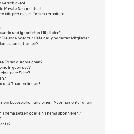
n verschicken!
 Private Nachrichten!
em Mitglied dieses Forums erhalten!
er
reunde und ignorierten Mitglieder?
r Freunde oder zur Liste der ignorierten Mitglieder
den Listen entfernen?
ere Foren durchsuchen?
keine Ergebnisse?
ine leere Seite?
hen?
ge und Themen finden?
 einem Lesezeichen und einem Abonnements für ein
ein Thema setzen oder ein Thema abonnieren?
?
ments?