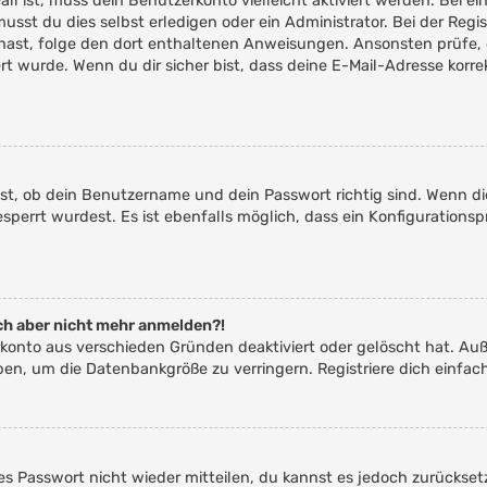
Fall ist, muss dein Benutzerkonto vielleicht aktiviert werden. Bei
usst du dies selbst erledigen oder ein Administrator. Bei der Regis
en hast, folge den dort enthaltenen Anweisungen. Ansonsten prüfe,
ert wurde. Wenn du dir sicher bist, dass deine E-Mail-Adresse kor
st, ob dein Benutzername und dein Passwort richtig sind. Wenn die
perrt wurdest. Es ist ebenfalls möglich, dass ein Konfigurationsp
mich aber nicht mehr anmelden?!
erkonto aus verschieden Gründen deaktiviert oder gelöscht hat. Au
aben, um die Datenbankgröße zu verringern. Registriere dich einfac
ltes Passwort nicht wieder mitteilen, du kannst es jedoch zurücks