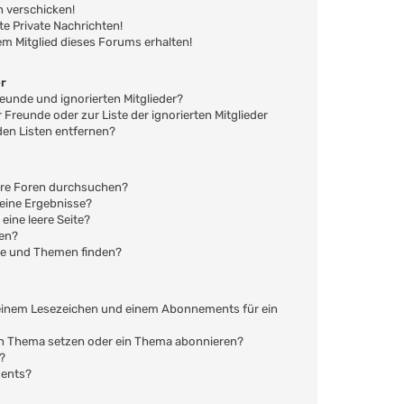
n verschicken!
 Private Nachrichten!
em Mitglied dieses Forums erhalten!
er
reunde und ignorierten Mitglieder?
r Freunde oder zur Liste der ignorierten Mitglieder
den Listen entfernen?
ere Foren durchsuchen?
keine Ergebnisse?
ine leere Seite?
hen?
ge und Themen finden?
 einem Lesezeichen und einem Abonnements für ein
ein Thema setzen oder ein Thema abonnieren?
?
ments?