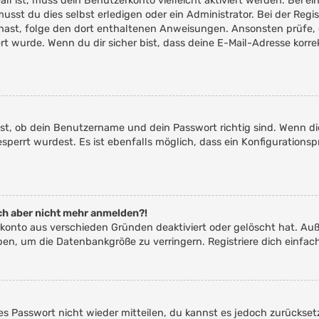
Fall ist, muss dein Benutzerkonto vielleicht aktiviert werden. Bei
usst du dies selbst erledigen oder ein Administrator. Bei der Regis
en hast, folge den dort enthaltenen Anweisungen. Ansonsten prüfe,
ert wurde. Wenn du dir sicher bist, dass deine E-Mail-Adresse kor
st, ob dein Benutzername und dein Passwort richtig sind. Wenn die
perrt wurdest. Es ist ebenfalls möglich, dass ein Konfigurationsp
mich aber nicht mehr anmelden?!
erkonto aus verschieden Gründen deaktiviert oder gelöscht hat. Au
aben, um die Datenbankgröße zu verringern. Registriere dich einfac
ltes Passwort nicht wieder mitteilen, du kannst es jedoch zurücks