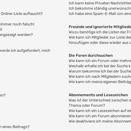
Ich kann keine Privaten Nachrichte
Ich bekomme ständig unerwünschte
 Online-Liste auftaucht?
Ich habe eine Spam-E-Mail von ein
t immer noch falsch!
Freunde und ignorierte Mitglied
l!
Wozu benötige ich die Listen der F
 angezeigt werden?
Wie kann ich Mitglieder zur Liste de
hinzufügen oder diese wieder aus 
 werde ich aufgefordert, mich
Die Foren durchsuchen
Wie kann ich ein Forum oder mehr
Weshalb erhalte ich bei der Suche 
Warum bekomme ich bei der Suche e
Wie kann ich nach Mitgliedern suc
Wie kann ich meine eigenen Beiträ
Abonnements und Lesezeichen
en?
Was ist der Unterschied zwischen
Thema oder Forum?
Wie kann ich ein Lesezeichen auf 
Wie kann ich ein Forum abonnieren
Wie deaktiviere ich meine Abonne
n eines Beitrags?