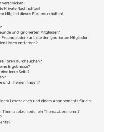
n verschicken!
 Private Nachrichten!
em Mitglied dieses Forums erhalten!
er
reunde und ignorierten Mitglieder?
r Freunde oder zur Liste der ignorierten Mitglieder
den Listen entfernen?
ere Foren durchsuchen?
keine Ergebnisse?
ine leere Seite?
hen?
ge und Themen finden?
 einem Lesezeichen und einem Abonnements für ein
ein Thema setzen oder ein Thema abonnieren?
?
ments?