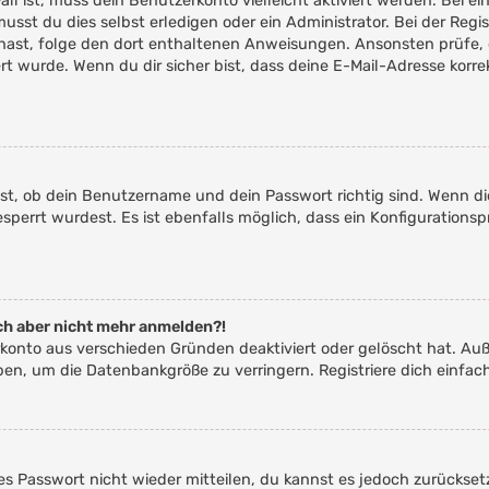
Fall ist, muss dein Benutzerkonto vielleicht aktiviert werden. Bei
usst du dies selbst erledigen oder ein Administrator. Bei der Regis
en hast, folge den dort enthaltenen Anweisungen. Ansonsten prüfe,
ert wurde. Wenn du dir sicher bist, dass deine E-Mail-Adresse kor
st, ob dein Benutzername und dein Passwort richtig sind. Wenn die
perrt wurdest. Es ist ebenfalls möglich, dass ein Konfigurationsp
mich aber nicht mehr anmelden?!
erkonto aus verschieden Gründen deaktiviert oder gelöscht hat. Au
aben, um die Datenbankgröße zu verringern. Registriere dich einfac
ltes Passwort nicht wieder mitteilen, du kannst es jedoch zurücks