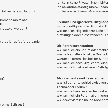
Ich kann keine Privaten Nachrichte
Ich bekomme ständig unerwünschte
 Online-Liste auftaucht?
Ich habe eine Spam-E-Mail von ein
t immer noch falsch!
Freunde und ignorierte Mitglied
l!
Wozu benötige ich die Listen der F
 angezeigt werden?
Wie kann ich Mitglieder zur Liste de
hinzufügen oder diese wieder aus 
 werde ich aufgefordert, mich
Die Foren durchsuchen
Wie kann ich ein Forum oder mehr
Weshalb erhalte ich bei der Suche 
Warum bekomme ich bei der Suche e
Wie kann ich nach Mitgliedern suc
Wie kann ich meine eigenen Beiträ
Abonnements und Lesezeichen
en?
Was ist der Unterschied zwischen
Thema oder Forum?
Wie kann ich ein Lesezeichen auf 
Wie kann ich ein Forum abonnieren
Wie deaktiviere ich meine Abonne
n eines Beitrags?